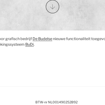
or grafisch bedrijf
De Budelse
nieuwe functionaliteit toegev
ekingssysteem
BuDi
.
BTW-nr NL001490252B92