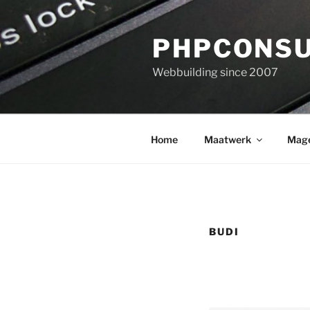
Skip
to
PHPCONSU
content
Webbuilding since 2007
Home
Maatwerk
Mag
BUDI