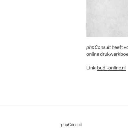
phpConsult
heeft vo
online drukwerkbo
Link:
budi-online.nl
phpConsult